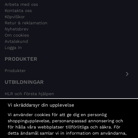
Arbeta med oss
Kontakta oss
Köpvillkor
Retur & reklamation
Nyhetsbrev
Om cookies
Avtalskund
Logga in
PRODUKTER
Produkter
UTBILDNINGAR
HLR och Första hjälpen
Psykisk hälsa
Vi skräddarsyr din upplevelse
Brandskydd
Vi använder cookies för att ge dig en personlig
MÅLGRUPPER
shoppingupplevelse, personanpassad annonsering och
för hålla våra webbplatser tillförlitliga och säkra. För
Offentlig sektor och företag
detta ändamål samlar vi in information om användarna,
Privatpersoner