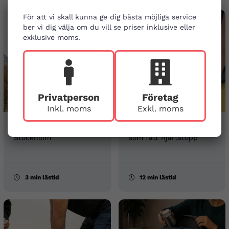
För att vi skall kunna ge dig bästa möjliga service
ber vi dig välja om du vill se priser inklusive eller
exklusive moms.
Privatperson
Företag
Inkl. moms
Exkl. moms
Besök vår butik i
Så räddar du ett barn
Stockholm
som fått hjärtstopp
3 min lästid
12 min lästid