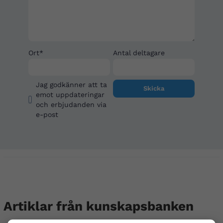
Ort*
Antal deltagare
Jag godkänner att ta
emot uppdateringar
och erbjudanden via
e-post
Artiklar från kunskapsbanken